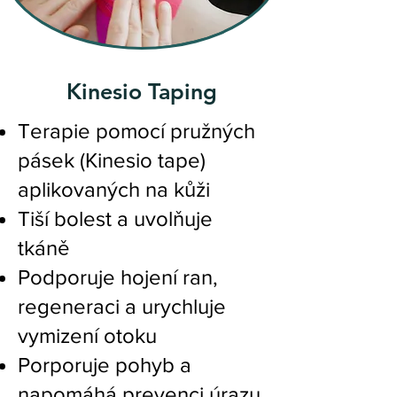
Kinesio Taping
Terapie pomocí pružných
pásek (Kinesio tape)
aplikovaných na kůži
Tiší bolest a uvolňuje
tkáně
Podporuje hojení ran,
regeneraci a urychluje
vymizení otoku
Porporuje pohyb a
napomáhá prevenci úrazu